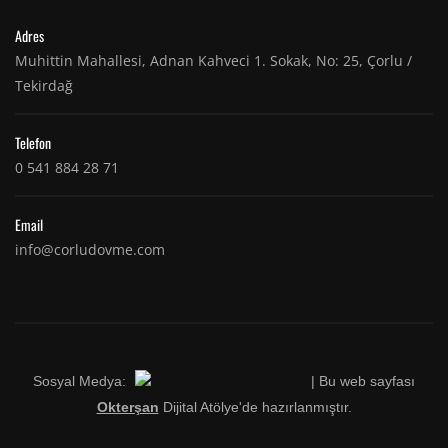
Adres
Muhittin Mahallesi, Adnan Kahveci 1. Sokak, No: 25, Çorlu /
Tekirdağ
Telefon
0 541 884 28 71
Email
info@corludovme.com
Sosyal Medya:
| Bu web sayfası
Okterşan
Dijital Atölye'de hazırlanmıştır.