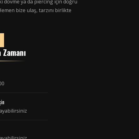
i dövme ya da piercing için doğru
Hemen bize ulaş, tarzını birlikte
a Zamanı
00
çin
ayabilirsiniz
ayabilirsiniz