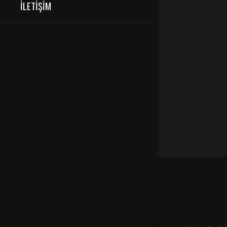
Döv
İLETİŞİM
Quo c
esse a
ÇOR