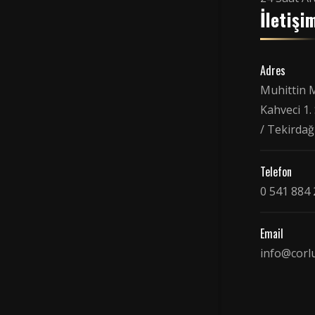
İletişi
Adres
Muhittin 
Kahveci 1.
/ Tekirdağ
Telefon
0 541 884 
Email
info@cor