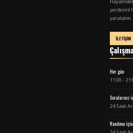
Hayalindek
yerdesin! 
yaratalım.
İLETİŞİM
Çalışm
Her gün
11:00 - 21:
Sorularınız i
24 Saat Ar
Randevu için
24 Saat Ar